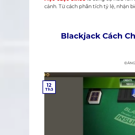
cảnh. Từ cách phân tích tỷ lệ, nhận bi
Blackjack Cách C
ĐĂN
12
Th3