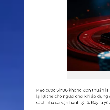
Mẹo cược Sin88 không đơn thuần là 
lại lợi thế cho người chơi khi áp dụ
cách nhà cái vận hành tỷ lệ. Đây là y