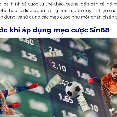
oại hình cá cược từ thể thao, casino, đến bắn cá, nổ hũ
ù hợp là điều quan trọng nếu muốn duy trì hiệu suất 
cần dừng, và sử dụng các mẹo cược như một phần chiến t
ước khi áp dụng mẹo cược Sin88