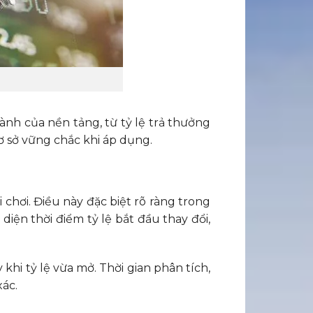
ành của nền tảng, từ tỷ lệ trả thưởng
ơ sở vững chắc khi áp dụng.
 chơi. Điều này đặc biệt rõ ràng trong
diện thời điểm tỷ lệ bắt đầu thay đổi,
khi tỷ lệ vừa mở. Thời gian phân tích,
xác.