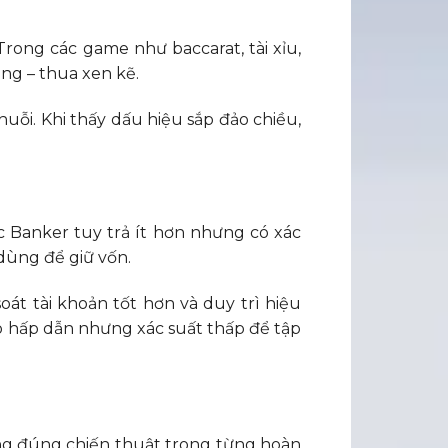
Trong các game như baccarat, tài xỉu,
ng – thua xen kẽ.
uỗi. Khi thấy dấu hiệu sắp đảo chiều,
c Banker tuy trả ít hơn nhưng có xác
 dùng để giữ vốn.
oát tài khoản tốt hơn và duy trì hiệu
èo hấp dẫn nhưng xác suất thấp để tập
ng đúng chiến thuật trong từng hoàn