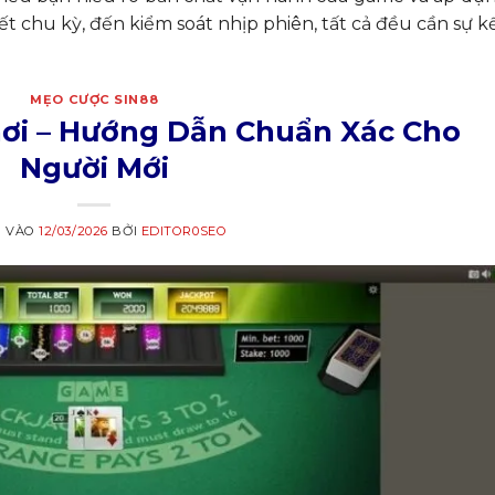
ết chu kỳ, đến kiểm soát nhịp phiên, tất cả đều cần sự kế
MẸO CƯỢC SIN88
hơi – Hướng Dẫn Chuẩn Xác Cho
Người Mới
G VÀO
12/03/2026
BỞI
EDITOR0SEO