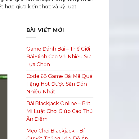
t hợp giữa kiến thức và kỷ luật.
BÀI VIẾT MỚI
Game Đánh Bài – Thế Giới
Bài Đỉnh Cao Với Nhiều Sự
Lựa Chọn
Code 68 Game Bài Mã Quà
Tặng Hot Được Săn Đón
Nhiều Nhất
Bài Blackjack Online – Bật
Mí Luật Chơi Giúp Cao Thủ
Ăn Điểm
Mẹo Chơi Blackjack – Bí
Quyết Thắng Lớn, Dễ Áp