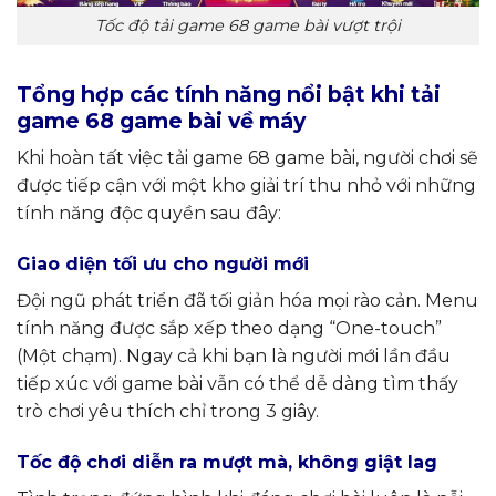
Tốc độ tải game 68 game bài vượt trội
Tổng hợp các tính năng nổi bật khi tải
game 68 game bài về máy
Khi hoàn tất việc tải game 68 game bài, người chơi sẽ
được tiếp cận với một kho giải trí thu nhỏ với những
tính năng độc quyền sau đây:
Giao diện tối ưu cho người mới
Đội ngũ phát triển đã tối giản hóa mọi rào cản. Menu
tính năng được sắp xếp theo dạng “One-touch”
(Một chạm). Ngay cả khi bạn là người mới lần đầu
tiếp xúc với game bài vẫn có thể dễ dàng tìm thấy
trò chơi yêu thích chỉ trong 3 giây.
Tốc độ chơi diễn ra mượt mà, không giật lag