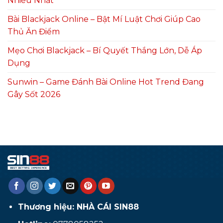
Nhiều Nhất
Bài Blackjack Online – Bật Mí Luật Chơi Giúp Cao
Thủ Ăn Điểm
Mẹo Chơi Blackjack – Bí Quyết Thắng Lớn, Dễ Áp
Dụng
Sunwin – Game Đánh Bài Online Hot Trend Đang
Gây Sốt 2026
Thương hiệu: NHÀ CÁI SIN88