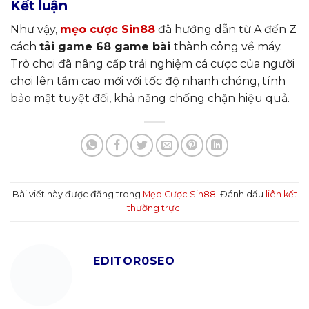
Kết luận
Như vậy,
mẹo cược Sin88
đã hướng dẫn từ A đến Z
cách
tải game 68 game bài
thành công về máy.
Trò chơi đã nâng cấp trải nghiệm cá cược của người
chơi lên tầm cao mới với tốc độ nhanh chóng, tính
bảo mật tuyệt đối, khả năng chống chặn hiệu quả.
Bài viết này được đăng trong
Mẹo Cược Sin88
. Đánh dấu
liên kết
thường trực
.
EDITOR0SEO