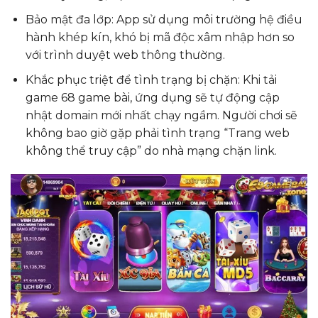
Bảo mật đa lớp: App sử dụng môi trường hệ điều
hành khép kín, khó bị mã độc xâm nhập hơn so
với trình duyệt web thông thường.
Khắc phục triệt để tình trạng bị chặn: Khi tải
game 68 game bài, ứng dụng sẽ tự động cập
nhật domain mới nhất chạy ngầm. Người chơi sẽ
không bao giờ gặp phải tình trạng “Trang web
không thể truy cập” do nhà mạng chặn link.