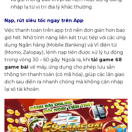
nhập lạ từ vị trí địa lý khác thường.
Nạp, rút siêu tốc ngay trên App
Việc thanh toán trên app trở nên đơn giản hơn bao
giờ hết. Nhờ tính năng liên kết trực tiếp với các ứng
dụng Ngân hàng (Mobile Banking) và Ví điện tử
(Momo, Zalopay), lệnh nạp tiền được xử lý tự động
trong vòng 30 – 60 giây. Ngoài ra, khi
tải game 68
game bài
về máy, ứng dụng cho phép lưu sẵn
thông tin thanh toán (có mã hóa), giúp các lần giao
dịch sau diễn ra nhanh chóng mà không cần nhập
lại số tài khoản.