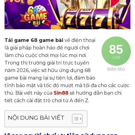
Tải game 68 game bài
về điện thoại
85
là giải pháp hoàn hảo để người chơi
làm chủ cuộc chơi mọi lúc mọi nơi.
/ 100
Trong thị trường giải trí trực tuyến
Điểm SEO
năm 2026, việc sở hữu ứng dụng 68
game bài mang lại sự tiện lợi, đảm bảo
tính bảo mật và tốc độ mượt mà tối đa cho các cược
thủ. Bài viết này của
Sin88
sẽ hướng dẫn bạn chi
tiết cách cài đặt trò chơi từ A đến Z.
NỘI DUNG BÀI VIẾT