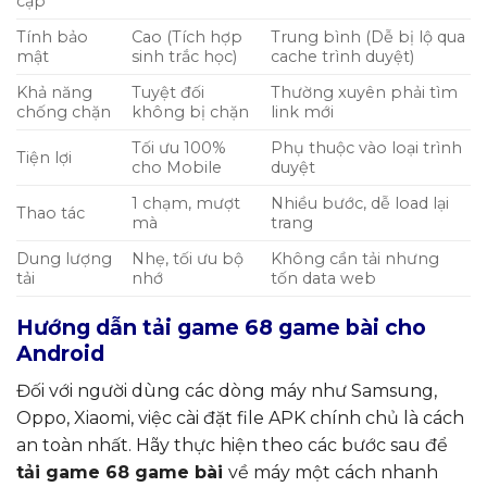
cập
Tính bảo
Cao (Tích hợp
Trung bình (Dễ bị lộ qua
mật
sinh trắc học)
cache trình duyệt)
Khả năng
Tuyệt đối
Thường xuyên phải tìm
chống chặn
không bị chặn
link mới
Tối ưu 100%
Phụ thuộc vào loại trình
Tiện lợi
cho Mobile
duyệt
1 chạm, mượt
Nhiều bước, dễ load lại
Thao tác
mà
trang
Dung lượng
Nhẹ, tối ưu bộ
Không cần tải nhưng
tải
nhớ
tốn data web
Hướng dẫn tải game 68 game bài cho
Android
Đối với người dùng các dòng máy như Samsung,
Oppo, Xiaomi, việc cài đặt file APK chính chủ là cách
an toàn nhất. Hãy thực hiện theo các bước sau để
tải game 68 game bài
về máy một cách nhanh