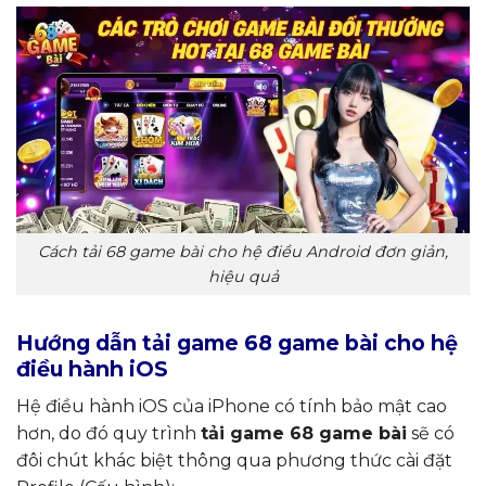
Cách tải 68 game bài cho hệ điều Android đơn giản,
hiệu quả
Hướng dẫn tải game 68 game bài cho hệ
điều hành iOS
Hệ điều hành iOS của iPhone có tính bảo mật cao
hơn, do đó quy trình
tải game 68 game bài
sẽ có
đôi chút khác biệt thông qua phương thức cài đặt