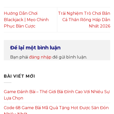
Hướng Dẫn Chơi
Trải Nghiệm Trò Chơi Bắn
Blackjack | Mẹo Chinh
Cá Thần Rồng Hấp Dẫn
Phục Bàn Cược
Nhất 2026
Để lại một bình luận
Bạn phải
đăng nhập
để gửi bình luận.
BÀI VIẾT MỚI
Game Đánh Bài – Thế Giới Bài Đỉnh Cao Với Nhiều Sự
Lựa Chọn
Code 68 Game Bài Mã Quà Tặng Hot Được Săn Đón