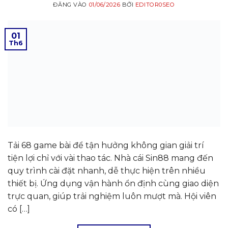
ĐĂNG VÀO
01/06/2026
BỞI
EDITOR0SEO
01
Th6
Tải 68 game bài để tận hưởng không gian giải trí
tiện lợi chỉ với vài thao tác. Nhà cái Sin88 mang đến
quy trình cài đặt nhanh, dễ thực hiện trên nhiều
thiết bị. Ứng dụng vận hành ổn định cùng giao diện
trực quan, giúp trải nghiệm luôn mượt mà. Hội viên
có […]