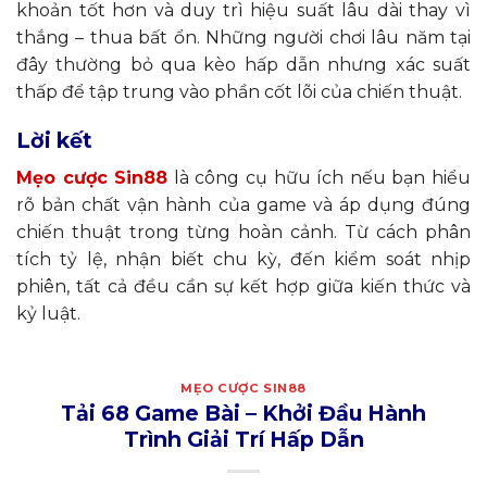
khoản tốt hơn và duy trì hiệu suất lâu dài thay vì
thắng – thua bất ổn. Những người chơi lâu năm tại
đây thường bỏ qua kèo hấp dẫn nhưng xác suất
thấp để tập trung vào phần cốt lõi của chiến thuật.
Lời kết
Mẹo cược Sin88
là công cụ hữu ích nếu bạn hiểu
rõ bản chất vận hành của game và áp dụng đúng
chiến thuật trong từng hoàn cảnh. Từ cách phân
tích tỷ lệ, nhận biết chu kỳ, đến kiểm soát nhịp
phiên, tất cả đều cần sự kết hợp giữa kiến thức và
kỷ luật.
MẸO CƯỢC SIN88
Tải 68 Game Bài – Khởi Đầu Hành
Trình Giải Trí Hấp Dẫn