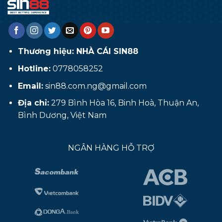
Thương hiệu: NHÀ CÁI SIN88
Hotline:
0778058252
Email:
sin88.com.ng@gmail.com
Địa chỉ:
279 Bình Hòa 16, Binh Hoà, Thuận An,
Bình Dương, Việt Nam
NGÂN HÀNG HỖ TRỢ