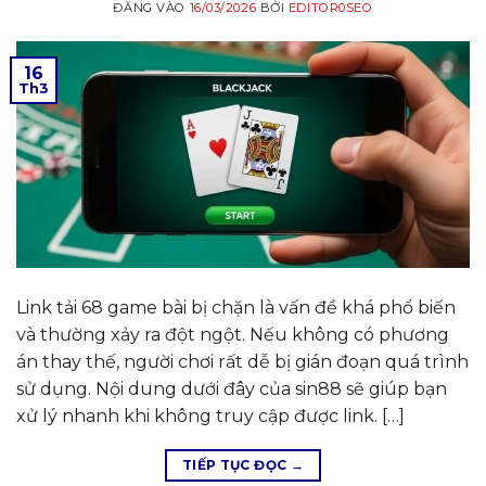
ĐĂNG VÀO
16/03/2026
BỞI
EDITOR0SEO
16
Th3
Link tải 68 game bài bị chặn là vấn đề khá phổ biến
và thường xảy ra đột ngột. Nếu không có phương
án thay thế, người chơi rất dễ bị gián đoạn quá trình
sử dụng. Nội dung dưới đây của sin88 sẽ giúp bạn
xử lý nhanh khi không truy cập được link. […]
TIẾP TỤC ĐỌC
→