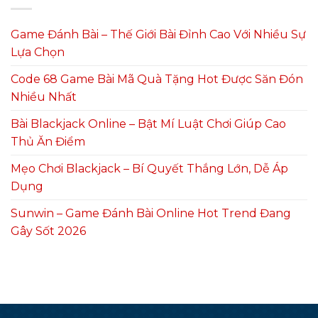
Game Đánh Bài – Thế Giới Bài Đỉnh Cao Với Nhiều Sự
Lựa Chọn
Code 68 Game Bài Mã Quà Tặng Hot Được Săn Đón
Nhiều Nhất
Bài Blackjack Online – Bật Mí Luật Chơi Giúp Cao
Thủ Ăn Điểm
Mẹo Chơi Blackjack – Bí Quyết Thắng Lớn, Dễ Áp
Dụng
Sunwin – Game Đánh Bài Online Hot Trend Đang
Gây Sốt 2026