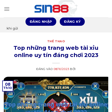
Bỏ
qua
nội
dung
ĐĂNG NHẬP
ĐĂNG KÝ
Tài khoản
THỂ THAO
Top những trang web tài xỉu
online uy tín đáng chơi 2023
ĐĂNG VÀO
08/10/2023
BỞI
08
Th10