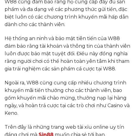
W88 cũng đảm bảo rằng họ cung cấp đầy đủ sản
phẩm và đa dạng về các phương thức gửi tiền, đặc
biệt luôn có các chương trình khuyến mãi hấp dẫn
dành cho các thành viên.
Hệ thống an ninh và bảo mật tiên tiến của W88
đảm bảo rằng tài khoản và thông tin của thành viên
luôn được bảo mật tuyệt đối. Điều này đồng nghĩa
rằng người chơi có thể hoàn toàn yên tâm khi tham
gia trải nghiệm các sản phẩm cá cược tại W88.
Ngoài ra, W88 cũng cung cấp nhiều chương trình
khuyến mãi tiền thưởng cho các thành viên, bao
gồm khuyến mãi chào mừng, thưởng nạp lại hàng
ngày, và hoàn trả cược tại các trò chơi như Casino và
Keno.
Trên đây là những trang web tài xỉu online uy tín
đáng chơi mà
Sin88
muốn chia sẻ tới bạn.