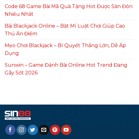
Code 68 Game Bài Mã Quà Tặng Hot Được Săn Đón
Nhiều Nhất
Bài Blackjack Online – Bật Mí Luật Chơi Giúp Cao
Thủ Ăn Điểm
Mẹo Chơi Blackjack – Bí Quyết Thắng Lớn, Dễ Áp
Dụng
Sunwin – Game Đánh Bài Online Hot Trend Đang
Gây Sốt 2026