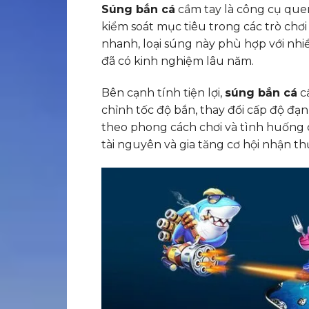
Súng bắn cá
cầm tay là công cụ que
kiểm soát mục tiêu trong các trò chơi
nhanh, loại súng này phù hợp với nh
đã có kinh nghiệm lâu năm.
Bên cạnh tính tiện lợi,
súng bắn cá
cầ
chỉnh tốc độ bắn, thay đổi cấp độ đạn
theo phong cách chơi và tình huống cụ
tài nguyên và gia tăng cơ hội nhận th