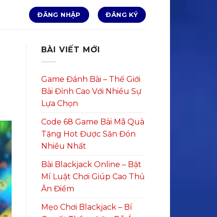
ĐĂNG NHẬP
ĐĂNG KÝ
BÀI VIẾT MỚI
Game Đánh Bài – Thế Giới
Bài Đỉnh Cao Với Nhiều Sự
Lựa Chọn
Code 68 Game Bài Mã Quà
Tặng Hot Được Săn Đón
Nhiều Nhất
Bài Blackjack Online – Bật
Mí Luật Chơi Giúp Cao Thủ
Ăn Điểm
Mẹo Chơi Blackjack – Bí