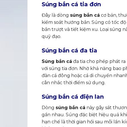
Súng bắn cá tia đơn
Đây là dòng
súng bắn cá
cơ bản, thư
kiểm soát hướng bắn. Súng có tốc độ
bắn trượt và tiết kiệm xu. Loại súng n
quỹ đạo.
Súng bắn cá đa tia
Súng bắn cá
đa tia cho phép phát ra
với súng tia đơn. Nhờ khả năng bao phủ
đàn cá đông hoặc cá di chuyển nhanh
cân nhắc thời điểm sử dụng.
Súng bắn cá điện lan
Dòng
súng bắn cá
này gây sát thươn
gần nhau. Súng đặc biệt hiệu quả khi
hạn chế là thời gian hồi sau mỗi lần 