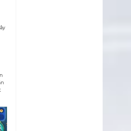
Đây
ạn
ần
t