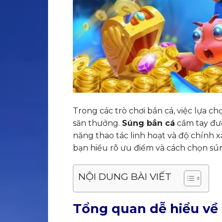
Trong các trò chơi bắn cá, việc lựa c
săn thưởng.
Súng bắn cá
cầm tay đư
năng thao tác linh hoạt và độ chính xá
bạn hiểu rõ ưu điểm và cách chọn sú
NỘI DUNG BÀI VIẾT
Tổng quan dễ hiểu về