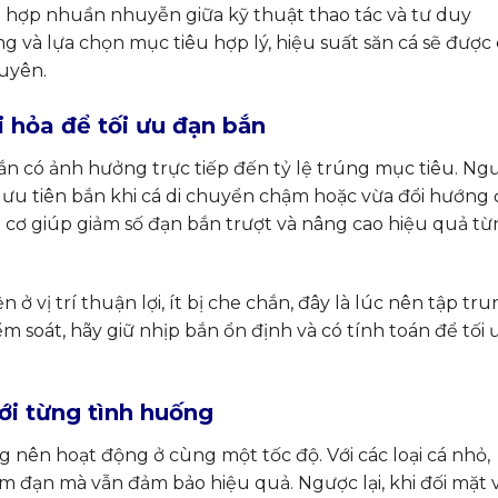
kết hợp nhuần nhuyễn giữa kỹ thuật thao tác và tư duy
ng và lựa chọn mục tiêu hợp lý, hiệu suất săn cá sẽ được 
guyên.
 hỏa để tối ưu đạn bắn
ắn có ảnh hưởng trực tiếp đến tỷ lệ trúng mục tiêu. Ngư
, ưu tiên bắn khi cá di chuyển chậm hoặc vừa đổi hướng
 cơ giúp giảm số đạn bắn trượt và nâng cao hiệu quả t
n ở vị trí thuận lợi, ít bị che chắn, đây là lúc nên tập tr
ểm soát, hãy giữ nhịp bắn ổn định và có tính toán để tối 
ới từng tình huống
 nên hoạt động ở cùng một tốc độ. Với các loại cá nhỏ,
m đạn mà vẫn đảm bảo hiệu quả. Ngược lại, khi đối mặt v