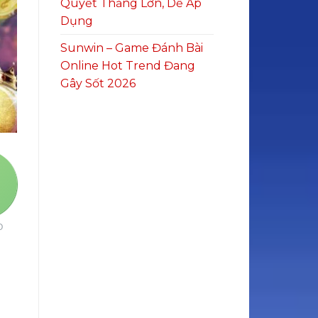
Quyết Thắng Lớn, Dễ Áp
Dụng
Sunwin – Game Đánh Bài
Online Hot Trend Đang
Gây Sốt 2026
O