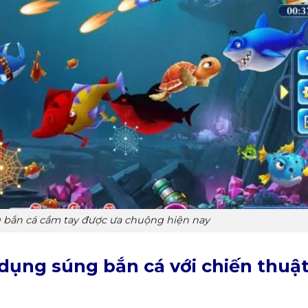
bắn cá cầm tay được ưa chuộng hiện nay
dụng súng bắn cá với chiến thuậ