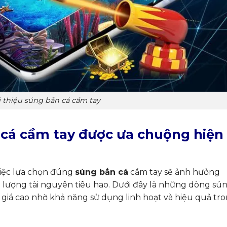
i thiệu súng bắn cá cầm tay
cá cầm tay được ưa chuộng hiện
việc lựa chọn đúng
súng bắn cá
cầm tay sẽ ảnh hưởng
à lượng tài nguyên tiêu hao. Dưới đây là những dòng sú
giá cao nhờ khả năng sử dụng linh hoạt và hiệu quả tr