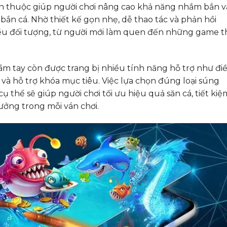
n thuộc giúp người chơi nâng cao khả năng nhắm bắn v
 bắn cá. Nhờ thiết kế gọn nhẹ, dễ thao tác và phản hồi
iều đối tượng, từ người mới làm quen đến những game t
m tay còn được trang bị nhiều tính năng hỗ trợ như đi
 và hỗ trợ khóa mục tiêu. Việc lựa chọn đúng loại súng
 thể sẽ giúp người chơi tối ưu hiệu quả săn cá, tiết kiệ
ưởng trong mỗi ván chơi.