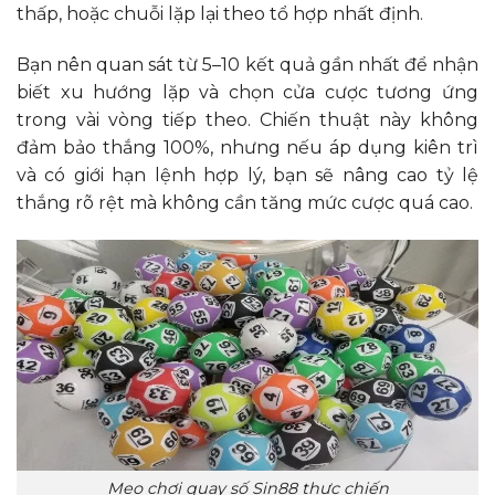
thấp, hoặc chuỗi lặp lại theo tổ hợp nhất định.
Bạn nên quan sát từ 5–10 kết quả gần nhất để nhận
biết xu hướng lặp và chọn cửa cược tương ứng
trong vài vòng tiếp theo. Chiến thuật này không
đảm bảo thắng 100%, nhưng nếu áp dụng kiên trì
và có giới hạn lệnh hợp lý, bạn sẽ nâng cao tỷ lệ
thắng rõ rệt mà không cần tăng mức cược quá cao.
Mẹo chơi quay số Sin88 thực chiến