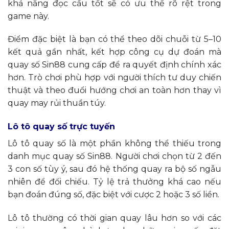
khả năng đọc cầu tốt sẽ có ưu thế rõ rệt trong
game này.
Điểm đặc biệt là bạn có thể theo dõi chuỗi từ 5–10
kết quả gần nhất, kết hợp công cụ dự đoán mà
quay số Sin88 cung cấp để ra quyết định chính xác
hơn. Trò chơi phù hợp với người thích tư duy chiến
thuật và theo đuổi hướng chơi an toàn hơn thay vì
quay may rủi thuần túy.
Lô tô quay số trực tuyến
Lô tô quay số là một phần không thể thiếu trong
danh mục quay số Sin88. Người chơi chọn từ 2 đến
3 con số tùy ý, sau đó hệ thống quay ra bộ số ngẫu
nhiên để đối chiếu. Tỷ lệ trả thưởng khá cao nếu
bạn đoán đúng số, đặc biệt với cược 2 hoặc 3 số liền.
Lô tô thường có thời gian quay lâu hơn so với các