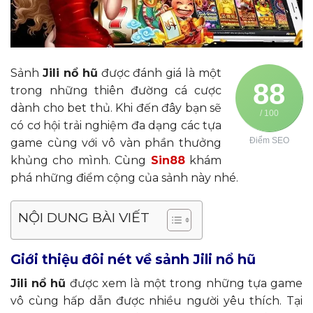
Sảnh
Jili nổ hũ
được đánh giá là một
88
trong những thiên đường cá cược
dành cho bet thủ. Khi đến đây bạn sẽ
/ 100
có cơ hội trải nghiệm đa dạng các tựa
Điểm SEO
game cùng với vô vàn phần thưởng
khủng cho mình. Cùng
Sin88
khám
phá những điểm cộng của sảnh này nhé.
NỘI DUNG BÀI VIẾT
Giới thiệu đôi nét về sảnh Jili nổ hũ
Jili nổ hũ
được xem là một trong những tựa game
vô cùng hấp dẫn được nhiều người yêu thích. Tại