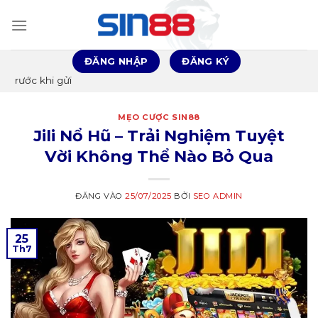
Bỏ
qua
nội
dung
ĐĂNG NHẬP
ĐĂNG KÝ
Tài
MẸO CƯỢC SIN88
Jili Nổ Hũ – Trải Nghiệm Tuyệt
Vời Không Thể Nào Bỏ Qua
ĐĂNG VÀO
25/07/2025
BỞI
SEO ADMIN
25
Th7