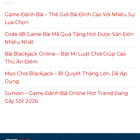
Game Đánh Bài – Thế Giới Bài Đỉnh Cao Với Nhiều Sự
Lựa Chọn
Code 68 Game Bài Mã Quà Tặng Hot Được Săn Đón
Nhiều Nhất
Bài Blackjack Online – Bật Mí Luật Chơi Giúp Cao
Thủ Ăn Điểm
Mẹo Chơi Blackjack – Bí Quyết Thắng Lớn, Dễ Áp
Dụng
Sunwin – Game Đánh Bài Online Hot Trend Đang
Gây Sốt 2026