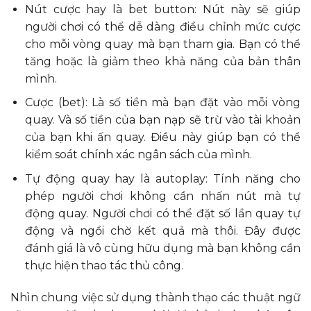
Nút cược hay là bet button: Nút này sẽ giúp
người chơi có thể dễ dàng điều chỉnh mức cược
cho mỗi vòng quay mà bạn tham gia. Bạn có thể
tăng hoặc là giảm theo khả năng của bản thân
mình.
Cược (bet): Là số tiền mà bạn đặt vào mỗi vòng
quay. Và số tiền của bạn nạp sẽ trừ vào tài khoản
của bạn khi ấn quay. Điều này giúp bạn có thể
kiểm soát chính xác ngân sách của mình.
Tự động quay hay là autoplay: Tính năng cho
phép người chơi không cần nhấn nút mà tự
động quay. Người chơi có thể đặt số lần quay tự
động và ngồi chờ kết quả mà thôi. Đây được
đánh giá là vô cùng hữu dụng mà bạn không cần
thực hiện thao tác thủ công.
Nhìn chung việc sử dụng thành thạo các thuật ngữ